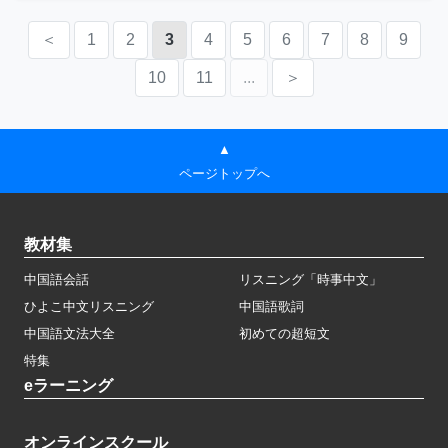
＜
1
2
3
4
5
6
7
8
9
10
11
...
＞
▲
ページトップへ
教材集
中国語会話
リスニング「時事中文」
ひよこ中文リスニング
中国語歌詞
中国語文法大全
初めての超短文
特集
eラーニング
オンラインスクール