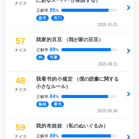
にあるスーパーが閉店する
）
ナイス
85
正解率
%
超市
关门
2025.10.21
57
我家的豆豆
（
我が家の豆豆
）
89
正解率
%
ナイス
狗
可爱
2025.09.11
48
我看书的小规定
（
僕の読書に関する
小さなルール
）
ナイス
84
正解率
%
畅销
看书
2025.09.09
59
我的布娃娃
（
私のぬいぐるみ
）
89
正解率
%
ナイス