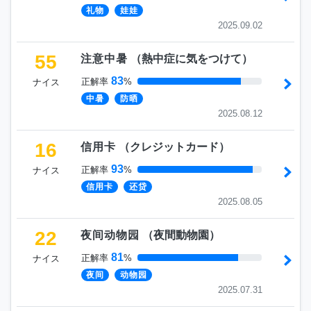
礼物
娃娃
2025.09.02
55
注意中暑
（
熱中症に気をつけて
）
83
正解率
%
ナイス
中暑
防晒
2025.08.12
16
信用卡
（
クレジットカード
）
93
正解率
%
ナイス
信用卡
还贷
2025.08.05
22
夜间动物园
（
夜間動物園
）
81
正解率
%
ナイス
夜间
动物园
2025.07.31