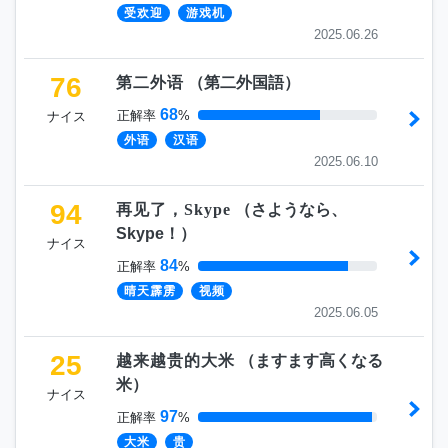
受欢迎
游戏机
2025.06.26
76
第二外语
（
第二外国語
）
68
正解率
%
ナイス
外语
汉语
2025.06.10
94
再见了，Skype
（
さようなら、
Skype！
）
ナイス
84
正解率
%
晴天霹雳
视频
2025.06.05
25
越来越贵的大米
（
ますます高くなる
米
）
ナイス
97
正解率
%
大米
贵