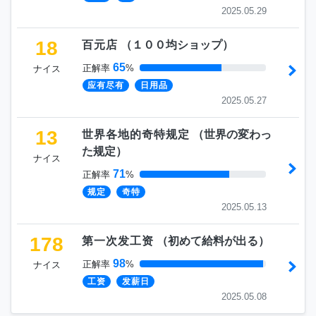
2025.05.29
18
百元店
（
１００均ショップ
）
65
正解率
%
ナイス
应有尽有
日用品
2025.05.27
13
世界各地的奇特规定
（
世界の変わっ
た规定
）
ナイス
71
正解率
%
规定
奇特
2025.05.13
178
第一次发工资
（
初めて給料が出る
）
98
正解率
%
ナイス
工资
发薪日
2025.05.08