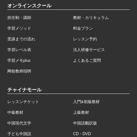
オンラインスクール
担任制・講師
教材・カリキュラム
学習メソッド
料金プラン
受講までの流れ
レッスン予約
学習レベル表
法人研修サービス
学習メモplus
よくあるご質問
网校教师招聘
チャイナモール
レッスンチケット
入門&初級教材
中級教材
上級教材
中国現代文学
中国語翻訳版
子ども中国語
CD・DVD