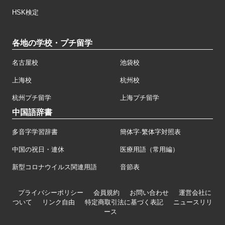
HSK検定
各地の学校・プチ留学
名古屋校
池袋校
上海校
杭州校
杭州プチ留学
上海プチ留学
中国語辞書
多音字学習辞書
簡体字·繁体字対照表
中国の祝日・連休
医療用語（常用編）
新型コロナウイルス関連用語
音節表
プライバシーポリシー
会員規約
お問い合わせ
運営会社に
ついて
リンク自由
特定商取引法に基づく表記
ニュースリリ
ース