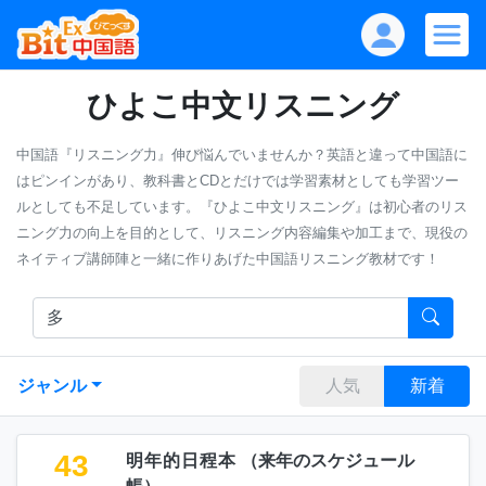
ひよこ中文リスニング
中国語『リスニング力』伸び悩んでいませんか？英語と違って中国語に
はピンインがあり、教科書とCDとだけでは学習素材としても学習ツー
ルとしても不足しています。『ひよこ中文リスニング』は初心者のリス
ニング力の向上を目的として、リスニング内容編集や加工まで、現役の
ネイティブ講師陣と一緒に作りあげた中国語リスニング教材です！
ジャンル
人気
新着
43
明年的日程本
（
来年のスケジュール