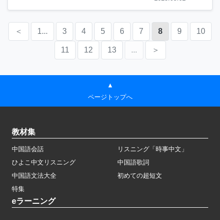
＜
1...
3
4
5
6
7
8
9
10
11
12
13
...
＞
▲
ページトップへ
教材集
中国語会話
リスニング「時事中文」
ひよこ中文リスニング
中国語歌詞
中国語文法大全
初めての超短文
特集
eラーニング