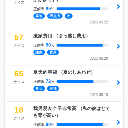
ナイス
85
正解率
%
喜欢
巧克力
吃
2023.06.22
57
搬家费用
（
引っ越し費用
）
90
正解率
%
ナイス
搬家
费用
2023.06.20
65
夏天的幸福
（
夏のしあわせ
）
72
正解率
%
ナイス
夏天
幸福
2023.06.13
18
我男朋友个子非常高
（
私の彼はとて
も背が高い
）
ナイス
90
正解率
%