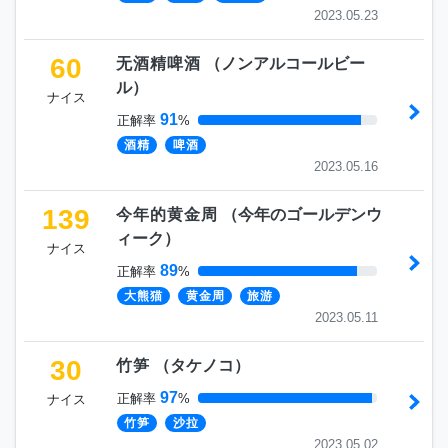
2023.05.23
60
无酒精啤酒
（
ノンアルコールビー
ル
）
ナイス
91
正解率
%
酒精
啤酒
2023.05.16
139
今年的黄金周
（
今年のゴールデンウ
ィーク
）
ナイス
89
正解率
%
大熊猫
黄金周
旅游
2023.05.11
30
竹笋
（
タケノコ
）
97
正解率
%
ナイス
竹笋
沙拉
2023.05.02