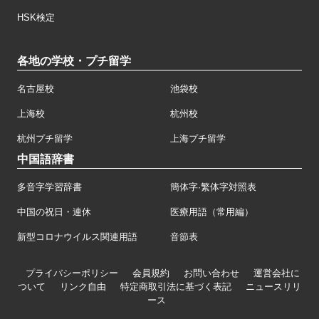
HSK検定
各地の学校・プチ留学
名古屋校
池袋校
上海校
杭州校
杭州プチ留学
上海プチ留学
中国語辞書
多音字学習辞書
簡体字·繁体字対照表
中国の祝日・連休
医療用語（常用編）
新型コロナウイルス関連用語
音節表
プライバシーポリシー
会員規約
お問い合わせ
運営会社に
ついて
リンク自由
特定商取引法に基づく表記
ニュースリリ
ース