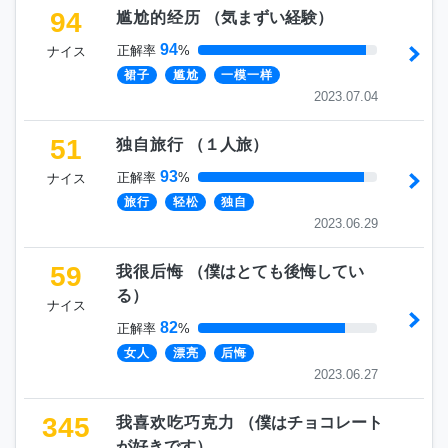
94
尴尬的经历
（
気まずい経験
）
94
正解率
%
ナイス
裙子
尴尬
一模一样
2023.07.04
51
独自旅行
（
１人旅
）
93
正解率
%
ナイス
旅行
轻松
独自
2023.06.29
59
我很后悔
（
僕はとても後悔してい
る
）
ナイス
82
正解率
%
女人
漂亮
后悔
2023.06.27
345
我喜欢吃巧克力
（
僕はチョコレート
が好きです
）