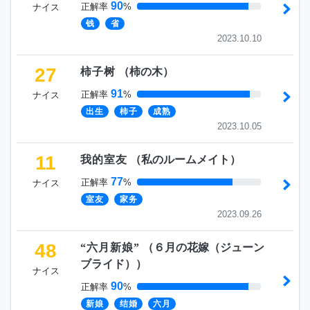
90
正解率
%
ナイス
钱
省
2023.10.10
27
柿子树
（
柿の木
）
91
正解率
%
ナイス
出生
柿子
成熟
2023.10.05
11
我的室友
（
私のルームメイト
）
77
正解率
%
ナイス
室友
家务
2023.09.26
48
“六月新娘”
（
６月の花嫁（ジューン
ブライド）
）
ナイス
90
正解率
%
新娘
结婚
六月