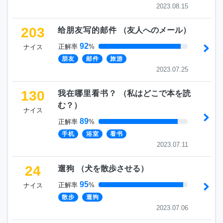
2023.08.15
203
给朋友写的邮件
（
友人へのメール
）
92
正解率
%
ナイス
朋友
邮件
旅游
2023.07.25
130
我在哪里看书？
（
私はどこで本を読
む？
）
ナイス
89
正解率
%
手机
浴室
看书
2023.07.11
24
遛狗
（
犬を散歩させる
）
95
正解率
%
ナイス
散步
遛狗
2023.07.06