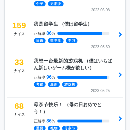
个子
男朋友
2023.06.08
159
我是留学生
（
僕は留学生
）
86
正解率
%
ナイス
日语
留学生
学习
2023.05.30
33
我想一台最新的游戏机
（
僕はいちば
ん新しいゲーム機が欲しい
）
ナイス
96
正解率
%
考试
最新
游戏机
2023.05.25
68
母亲节快乐！
（
母の日おめでと
う！
）
ナイス
86
正解率
%
重要
礼物
母亲节