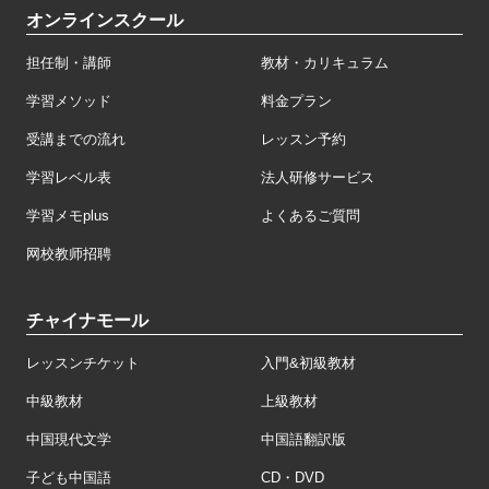
オンラインスクール
担任制・講師
教材・カリキュラム
学習メソッド
料金プラン
受講までの流れ
レッスン予約
学習レベル表
法人研修サービス
学習メモplus
よくあるご質問
网校教师招聘
チャイナモール
レッスンチケット
入門&初級教材
中級教材
上級教材
中国現代文学
中国語翻訳版
子ども中国語
CD・DVD